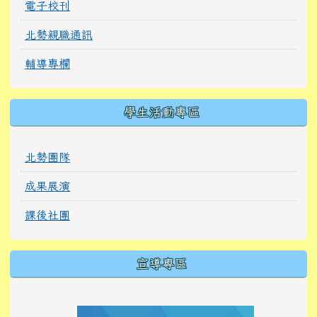
電子校刊
北勢親職通訊
輔導專欄
學生活動專區
北勢團隊
成果展演
課後社團
宣導專區
link to https://tyckids.ymps.tyc.edu.tw/
link to https://tyckids.ymps.tyc.edu.tw/
link to https://tyckids.ymps.tyc.edu.tw/
link to https://www.edusave.edu.tw/
link to https://eliteracy.edu.tw/Shorts/xiaoho
link to https://tyckids.ymps.tyc.edu.tw/
link to htt
link to http
link to http