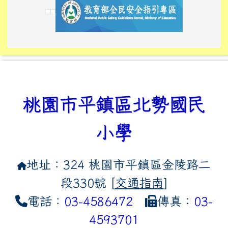
link to https://tyckids.ymps.t
link to https://10000.gov.tw/
link to https://eliteracy.edu
link to https://10000.gov.tw/
link to https://tyckids.ymps.t
link to https://www.edusave.
link to https://i.win.org.tw
link to https://tyckids.ymps.t
link to https://tyckids.ymps.t
link to https://www.edusave.
link to https://tyckids.ymps.t
桃園市平鎮區北勢國民
小學
地址：324 桃園市平鎮區金陵路二
段330號 [
交通指南
]
電話：
03-4586472
傳真：
03-
4593701