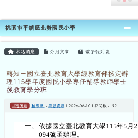
桃園市平鎮區北勢國民小學
跳至主內容區
導覽列
桃園市平鎮區北勢國民小學
頁尾區域
主內容區域
本站消息
分月文章
電子報列表
轉知－國立臺北教育大學經教育部核定辦
理115學年度國民小學專任輔導教師學士
後教育學分班
研習資訊
輔導組
-
研習資訊
| 2026-06-10 | 點閱數： 92
一、
依據國立臺北教育大學115年5月29
094號函辦理。