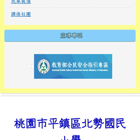
成果展演
課後社團
宣導專區
link to https://tyckids.ymps.tyc.edu.tw/
link to https://tyckids.ymps.tyc.edu.tw/
link to https://tyckids.ymps.tyc.edu.tw/
link to https://www.edusave.edu.tw/
link to https://eliteracy.edu.tw/Shorts/xiaoho
link to https://tyckids.ymps.tyc.edu.tw/
link to htt
link to http
link to http
link to https://tyckids.ymps.t
link to https://10000.gov.tw/
link to https://eliteracy.edu
link to https://10000.gov.tw/
link to https://tyckids.ymps.t
link to https://www.edusave.
link to https://i.win.org.tw
link to https://tyckids.ymps.t
link to https://tyckids.ymps.t
link to https://www.edusave.
link to https://tyckids.ymps.t
桃園市平鎮區北勢國民