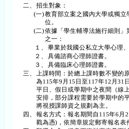
二、
招生對象：
(一)
教育部立案之國內大學或獨立
位。
(二)
依據「學生輔導法施行細則」
之一：
１、
畢業於我國公私立大學心理
２、
具備諮商心理師證書。
３、
具備臨床心理師證書。
三、
上課時間：於總上課時數不變的
為115年9月15日至117年12月
平日、假日或學期中之夜間（線
安排，部分課程需要於學期中的
將視授課師資之規劃為主。
四、
報名方式：報名期間自115年6月22
戳為憑)，依簡章規定郵寄報名表