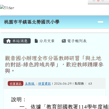
桃園市平鎮區北勢國民小學
跳至主內容區
導覽列
桃園市平鎮區北勢國民小學
頁尾區域
主內容區域
本站消息
分月文章
電子報列表
觀音國小辦理全市分區教師研習「與土地
的對話-綠色跨域共學」，歡迎教師踴躍參
與。
研習資訊
生教組
-
研習資訊
| 2026-06-29 | 點閱數： 63
說明：
一、
依據「教育部國教署114學年度