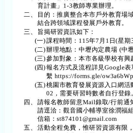
育計畫」1-3教師專業辦理。
二、
目的：推廣整合本市戶外教育場
結合跨領域課程發展戶外教育。
三、
旨揭研習資訊如下：
(一)
課程時間：115年7月1日(星期三) 
(二)
辦理地點：中壢內定農場 (中壢
(三)
參加對象：本市各級學校有興趣
(四)
報名方式及流程詳見Googl
繫 https://forms.gle/ow3a6b
(五)
桃園市教育發展資源入口網活動編號
02，需要研習時數者自行登錄
四、
請報名教師留意Mail錄取/行前
請逕洽：觀音國小輔導室徐潤福組長47
信箱：st874101@gmail.com
五、
活動全程免費，惟研習資源有限