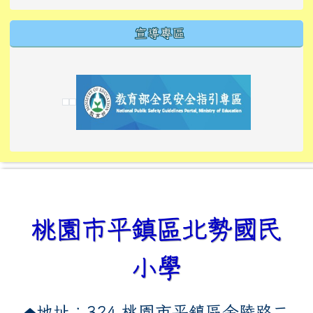
宣導專區
link to https://tyckids.ymps.tyc.edu.tw/
link to https://tyckids.ymps.tyc.edu.tw/
link to https://tyckids.ymps.tyc.edu.tw/
link to https://www.edusave.edu.tw/
link to https://eliteracy.edu.tw/Shorts/xiaoho
link to https://tyckids.ymps.tyc.edu.tw/
link to htt
link to http
link to http
link to https://tyckids.ymps.t
link to https://10000.gov.tw/
link to https://eliteracy.edu
link to https://10000.gov.tw/
link to https://tyckids.ymps.t
link to https://www.edusave.
link to https://i.win.org.tw
link to https://tyckids.ymps.t
link to https://tyckids.ymps.t
link to https://www.edusave.
link to https://tyckids.ymps.t
桃園市平鎮區北勢國民
小學
地址：324 桃園市平鎮區金陵路二