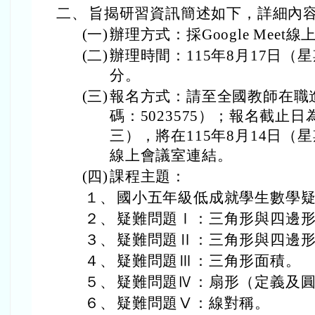
二、
旨揭研習資訊簡述如下，詳細內
(一)
辦理方式：採Google Meet
(二)
辦理時間：115年8月17日（星
分。
(三)
報名方式：請至全國教師在職
碼：5023575）；報名截止日
三），將在115年8月14日
線上會議室連結。
(四)
課程主題：
１、
國小五年級低成就學生數學
２、
疑難問題Ⅰ：三角形與四邊
３、
疑難問題Ⅱ：三角形與四邊
４、
疑難問題Ⅲ：三角形面積。
５、
疑難問題Ⅳ：扇形（定義及
６、
疑難問題Ⅴ：線對稱。