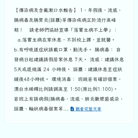
【傳染病及含氟漱口水報告】 1、年假後，流感、
腸病毒及腸胃炎(諾羅)等傳染疾病正於流行高峰
期！ 請老師們協助宣導「落實生病不上學」：
a.落實生病在家休息，不到校上課，並就醫。
b.有呼吸道症狀請戴口罩，勤洗手。 腸病毒： 自
發病日起建議請假居家休息 7天。 流感：建議休息
5天或退燒滿 24 小時後。 諾羅：建議休息至症狀
緩後48小時候。 環境消毒： 班級若有確診個案，
漂白水稀釋比例請調高至 1:50(原比例1:100)。
若班上有請病假(腸病毒、流感、肺炎黴漿菌感染、
諾羅、輪狀病毒個案等...
觀看完整文章