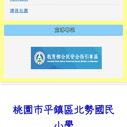
課後社團
宣導專區
link to https://tyckids.ymps.tyc.edu.tw/
link to https://tyckids.ymps.tyc.edu.tw/
link to https://tyckids.ymps.tyc.edu.tw/
link to https://www.edusave.edu.tw/
link to https://eliteracy.edu.tw/Shorts/xiaoho
link to https://tyckids.ymps.tyc.edu.tw/
link to htt
link to http
link to http
link to https://tyckids.ymps.t
link to https://10000.gov.tw/
link to https://eliteracy.edu
link to https://10000.gov.tw/
link to https://tyckids.ymps.t
link to https://www.edusave.
link to https://i.win.org.tw
link to https://tyckids.ymps.t
link to https://tyckids.ymps.t
link to https://www.edusave.
link to https://tyckids.ymps.t
桃園市平鎮區北勢國民
小學