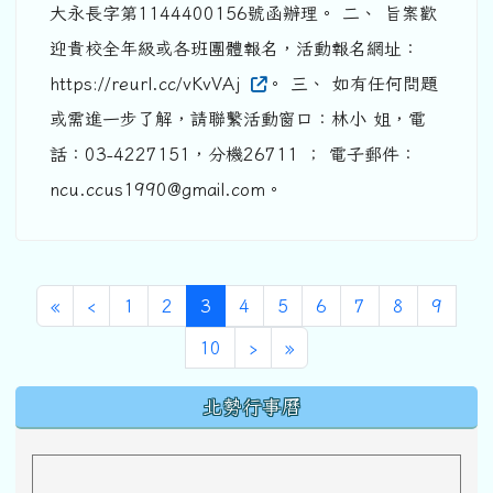
大永長字第1144400156號函辦理。 二、 旨案歡
迎貴校全年級或各班團體報名，活動報名網址：
https://reurl.cc/vKvVAj
。 三、 如有任何問題
或需進一步了解，請聯繫活動窗口：林小 姐，電
話：03-4227151，分機26711 ； 電子郵件：
ncu.ccus1990@gmail.com。
第一頁
上一頁
(目前頁次)
«
‹
1
2
3
4
5
6
7
8
9
下一頁
最後頁
10
›
»
下中區域內容
北勢行事曆