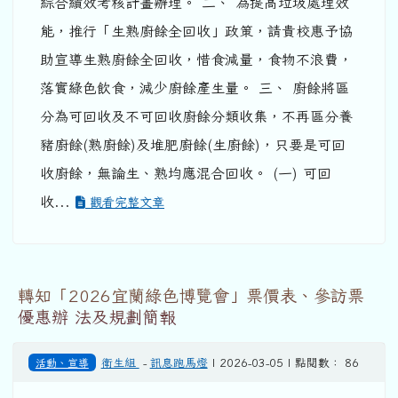
綜合績效考核計畫辦理。 二、 為提高垃圾處理效
能，推行「生熟廚餘全回收」政策，請貴校惠予協
助宣導生熟廚餘全回收，惜食減量，食物不浪費，
落實綠色飲食，減少廚餘產生量。 三、 廚餘將區
分為可回收及不可回收廚餘分類收集，不再區分養
豬廚餘(熟廚餘)及堆肥廚餘(生廚餘)，只要是可回
收廚餘，無論生、熟均應混合回收。 (一) 可回
收...
觀看完整文章
轉知「2026宜蘭綠色博覽會」票價表、參訪票
優惠辦 法及規劃簡報
活動、宣導
衛生組
-
訊息跑馬燈
| 2026-03-05 | 點閱數： 86