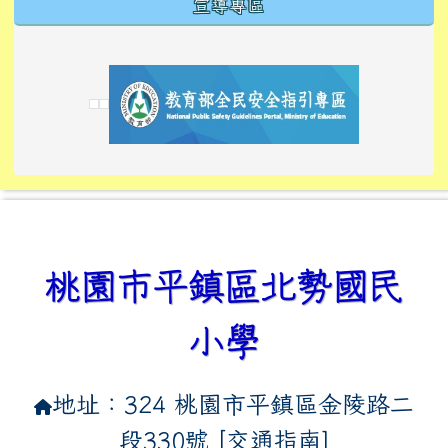
宣導專區
link to https://tyckids.ymps.tyc.edu.tw/
link to https://tyckids.ymps.tyc.edu.tw/
link to https://tyckids.ymps.tyc.edu.tw/
link to https://www.edusave.edu.tw/
link to https://eliteracy.edu.tw/Shorts/xiaoho
link to https://tyckids.ymps.tyc.edu.tw/
link to htt
link to http
link to http
link to https://tyckids.ymps.t
link to https://10000.gov.tw/
link to https://eliteracy.edu
link to https://10000.gov.tw/
link to https://tyckids.ymps.t
link to https://www.edusave.
link to https://i.win.org.tw
link to https://tyckids.ymps.t
link to https://tyckids.ymps.t
link to https://www.edusave.
link to https://tyckids.ymps.t
桃園市平鎮區北勢國民
小學
地址：324 桃園市平鎮區金陵路二
段330號 [
交通指南
]