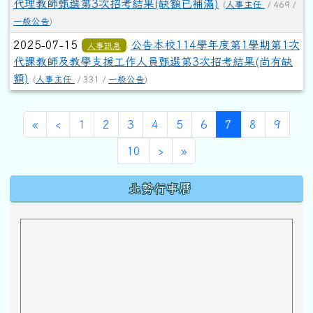
代理教師甄選第3次招考結果(缺額已補滿)
(
人事主任
/ 469 /
一般公告
)
2025-07-15
公告本校114學年度第1學期第1次
人事訊息
代課教師及教學支援工作人員甄選第3次招考結果(尚有缺
額)
(
人事主任
/ 331 /
一般公告
)
第一頁
上一頁
(目前頁次)
«
‹
1
2
3
4
5
6
7
8
9
下一頁
最後頁
10
›
»
下中區域內容
北勢行事曆