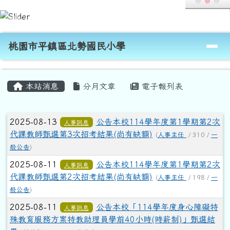
桃園市平鎮區北勢國民小學
跳至主內容區
導覽列
桃園市平鎮區北勢國民小學
頁尾區域
主內容區域
本站消息
分月文章
電子報列表
文章列表
2025-08-13
公告本校114學年度第1學期第2次
人事訊息
代課教師甄選第3次招考結果(尚有缺額)
(
人事主任
/ 310 /
一
般公告
)
2025-08-11
公告本校114學年度第1學期第2次
人事訊息
代課教師甄選第2次招考結果(尚有缺額)
(
人事主任
/ 198 /
一
般公告
)
2025-08-11
公告本校「114學年度身心障礙特
人事訊息
殊教育服務方案特教助理員學前40小時(時薪制)」甄選結