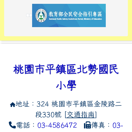
link to https://tyckids.ymps.tyc.edu.tw/
link to https://tyckids.ymps.tyc.edu.tw/
link to https://tyckids.ymps.tyc.edu.tw/
link to https://www.edusave.edu.tw/
link to https://eliteracy.edu.tw/Shorts/xiaoho
link to https://tyckids.ymps.tyc.edu.tw/
link to htt
link to http
link to http
link to https://tyckids.ymps.t
link to https://10000.gov.tw/
link to https://eliteracy.edu
link to https://10000.gov.tw/
link to https://tyckids.ymps.t
link to https://www.edusave.
link to https://i.win.org.tw
link to https://tyckids.ymps.t
link to https://tyckids.ymps.t
link to https://www.edusave.
link to https://tyckids.ymps.t
桃園市平鎮區北勢國民
小學
地址：324 桃園市平鎮區金陵路二
段330號 [
交通指南
]
電話：
03-4586472
傳真：
03-