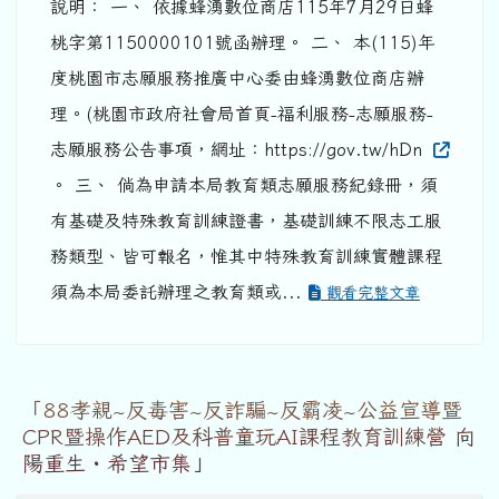
說明： 一、 依據蜂湧數位商店115年7月29日蜂
桃字第1150000101號函辦理。 二、 本(115)年
度桃園市志願服務推廣中心委由蜂湧數位商店辦
理。(桃園市政府社會局首頁-福利服務-志願服務-
志願服務公告事項，網址：https://gov.tw/hDn
。 三、 倘為申請本局教育類志願服務紀錄冊，須
有基礎及特殊教育訓練證書，基礎訓練不限志工服
務類型、皆可報名，惟其中特殊教育訓練實體課程
須為本局委託辦理之教育類或...
觀看完整文章
「88孝親~反毒害~反詐騙~反霸凌~公益宣導暨
CPR暨操作AED及科普童玩AI課程教育訓練營 向
陽重生・希望市集」