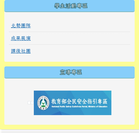
學生活動專區
北勢團隊
成果展演
課後社團
宣導專區
link to https://tyckids.ymps.tyc.edu.tw/
link to https://tyckids.ymps.tyc.edu.tw/
link to https://tyckids.ymps.tyc.edu.tw/
link to https://www.edusave.edu.tw/
link to https://eliteracy.edu.tw/Shorts/xiaoho
link to https://tyckids.ymps.tyc.edu.tw/
link to htt
link to http
link to http
link to https://tyckids.ymps.t
link to https://10000.gov.tw/
link to https://eliteracy.edu
link to https://10000.gov.tw/
link to https://tyckids.ymps.t
link to https://www.edusave.
link to https://i.win.org.tw
link to https://tyckids.ymps.t
link to https://tyckids.ymps.t
link to https://www.edusave.
link to https://tyckids.ymps.t