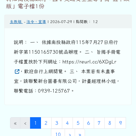
版」電子檔1份
生教組
-
法令、宣導
| 2026-07-29 | 點閱數： 12
說明： 一、 依據南投縣政府115年7月27日府行
新字第1150165730號函辦理。 二、 旨揭手冊電
子檔置放於下列網址：https://reurl.cc/6XDgLr
，歡迎自行上網閱覽。 三、 本案若有未盡事
宜，請聯繫新台圖書有限公司，計畫經理林小姐，
聯繫電話：0939-125767。
(目前頁次)
«
‹
1
2
3
4
5
6
7
8
9
下一頁
最後頁
10
›
»