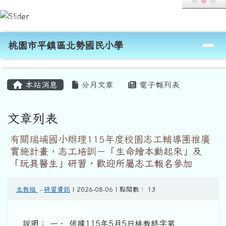
桃園市平鎮區北勢國民小學
跳至主內容區
導覽列
桃園市平鎮區北勢國民小學
頁尾區域
主內容區域
本站消息
分月文章
電子報列表
文章列表
有關瑞埔國小辦理115年度校園志工輔導團推廣
實施計畫，志工培訓－「生命繪本動起來」及
「玩具醫生」研習，歡迎所屬志工報名參加
生教組
-
研習資訊
| 2026-08-06 | 點閱數： 13
說明： 一、 依據115年5月5日桃教終字第