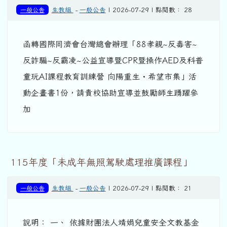
一般公告
生教組
-
一般公告
| 2026-07-29 | 點閱數： 28
函轉國際同濟會台灣總會辦理「88孝親~反毒害~
反詐騙~反霸凌~公益宣導暨CPR暨操作AED及科普
童玩AI課程教育訓練營 向陽重生・希望市集」活
動企畫書1份，請貴校協助宣導並鼓勵師生踴躍參
加
115年度「未成年無照駕駛處理推廣課程」
一般公告
生教組
-
一般公告
| 2026-07-29 | 點閱數： 21
說明： 一、 依據財團法人靖娟兒童安全文教基金