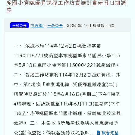
度國小資賦優異課程工作坊實施計畫研習日期調
整
一般公告
特教組
-
一般公告
| 2026-05-19 | 點閱數： 80
一、 依據本局114年12月2日桃教特字第
1140116771號函暨本市桃園區東門國民小學115
年5月13日東門小特字第1150004221號函辦理。
二、 旨揭工作坊業於114年12月2日函知貴校，其
中，第4場次「教案進化論~資優課程診療室(二)」
研習時間原訂於115年6月16日(星期二)下午1時至
4時辦理，因故調整至115年6月11日(星期四)下午
1時至4時假桃園區東門國小辦理，請轉知貴校參與
教師。 三、 本案本市所屬學校參與人員惠請核予
公(差)假登記；倘報名獲錄取之教師...
觀看完整