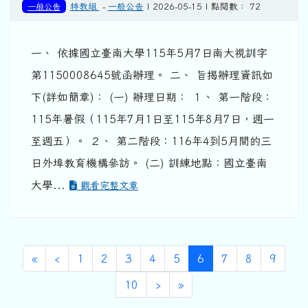
一般公告
特教組
-
一般公告
| 2026-05-15 | 點閱數： 72
一、 依據國立臺南大學115年5月7日南大視訓字
第1150008645號函辦理。 二、 旨揭辦理資訊如
下(詳如簡章)： (一) 辦理日期： １、 第一階段：
115年暑假（115年7月1日至115年8月7日，週一
至週五）。 ２、 第二階段：116年4到5月間的三
日外埠教育機構參訪。 (二) 訓練地點：國立臺南
大學...
觀看完整文章
第一頁
上一頁
(目前頁次)
«
‹
1
2
3
4
5
6
7
8
9
下一頁
最後頁
10
›
»